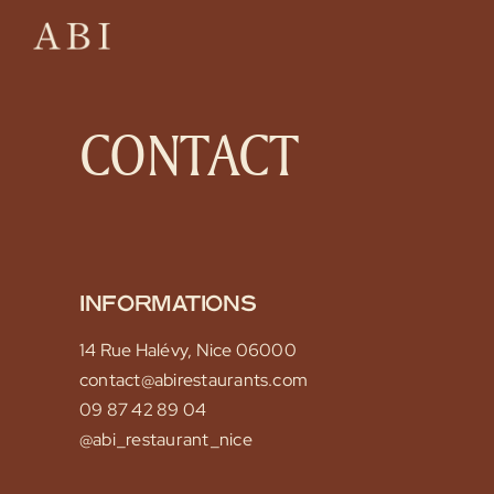
Skip
to
content
CONTACT
INFORMATIONS
14 Rue Halévy, Nice 06000
contact@abirestaurants.com
09 87 42 89 04
@abi_restaurant_nice